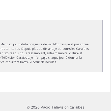
s Méndez, journaliste originaire de Saint-Domingue et passionné
 nos territoires. Depuis plus de dix ans, je parcours les Caraïbes
s histoires qui nous rassemblent, entre mémoire, culture et
io Télévision Caraïbes, je m’engage chaque jour à donner la
t ceux qui font battre le cœur de nos îles.
© 2026 Radio Télévision Caraibes