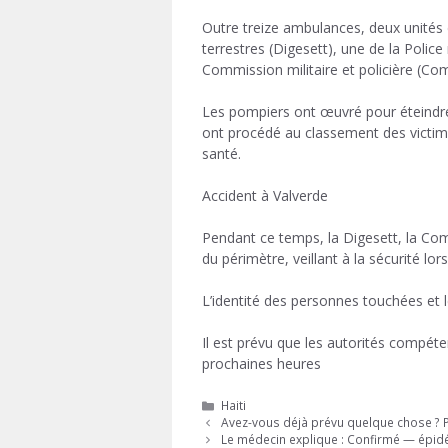
Outre treize ambulances, deux unités d
terrestres (Digesett), une de la Polic
Commission militaire et policière (Comi
Les pompiers ont œuvré pour éteindre l
ont procédé au classement des victimes,
santé.
Accident à Valverde
Pendant ce temps, la Digesett, la Comip
du périmètre, veillant à la sécurité lo
L’identité des personnes touchées et 
Il est prévu que les autorités compéten
prochaines heures
Catégories
Haiti
Avez-vous déjà prévu quelque chose ? 
Le médecin explique : Confirmé — épidé