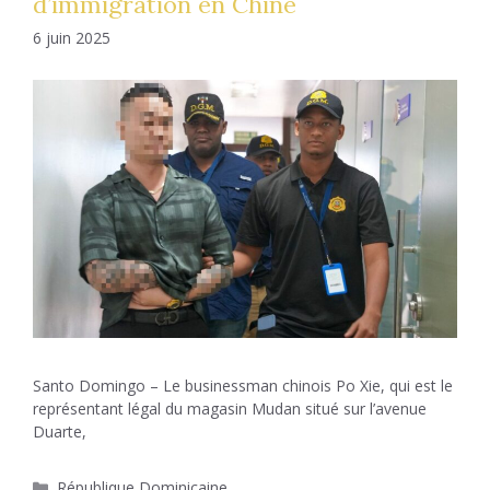
d’immigration en Chine
6 juin 2025
Santo Domingo – Le businessman chinois Po Xie, qui est le
représentant légal du magasin Mudan situé sur l’avenue
Duarte,
Catégories
République Dominicaine