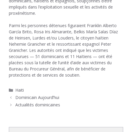
dominicains, haïtiens et espagnols, soupçonnés d’être
impliqués dans l’exploitation sexuelle et les activités de
proxénétisme.
Parmi les personnes détenues figuraient Franklin Alberto
García Brito, Rosa Iris Almarante, Belkis María Salas Díaz
de Heinsen, Lurdes et/ou Louders, le citoyen haïtien
Nehemie Granicher et le ressortissant espagnol Peter
Granicher. Les autorités ont indiqué que les victimes
secourues — 51 dominicains et 11 Haïtiens — ont été
placées sous la tutelle de l’unité d’aide aux victimes du
Bureau du Procureur Général, afin de bénéficier de
protections et de services de soutien.
Catégories
Haiti
Dominicain Aujourd’hui
Actualités dominicaines