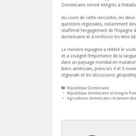
Dominicains seront intégrés à l’initiat
Au cours de cette rencontre, les deu
questions régionales, notamment des ef
réaffirmé l’engagement de l’Espagne à
dominicaine
et à renforcer les liens bi
Le ministre espagnol a réitéré le so
et a souligné l’importance de la lang
dans un paysage mondial en mutation.
ibéro-américain
, prévu les 4 et 5 no
régionale et les discussions géopolitiq
Catégories
République Dominicaine
République dominicaine et Hongrie font
Agriculteurs dominicains réclament des 