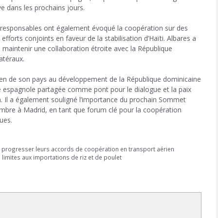
ive dans les prochains jours.
x responsables ont également évoqué la coopération sur des
forts conjoints en faveur de la stabilisation d’
Haïti
. Albares a
 maintenir une collaboration étroite avec la
République
latéraux.
utien de son pays au développement de la République dominicaine
ue espagnole partagée comme pont pour le dialogue et la paix
 Il a également souligné l’importance du prochain
Sommet
vembre à
Madrid
, en tant que forum clé pour la coopération
ues.
 progresser leurs accords de coopération en transport aérien
limites aux importations de riz et de poulet