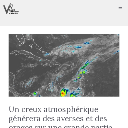
Aller
ME
au
contenu
Un creux atmosphérique
générera des averses et des
orages sur une grande partie