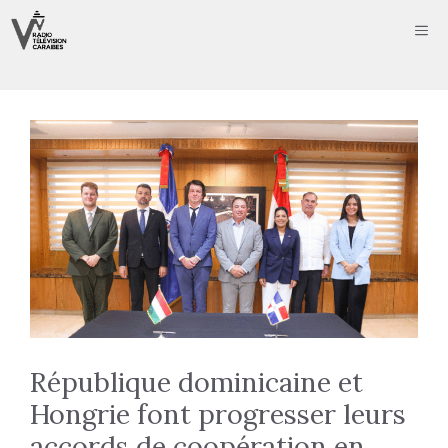
Aller
ME
au
contenu
République dominicaine et
Hongrie font progresser leurs
accords de coopération en