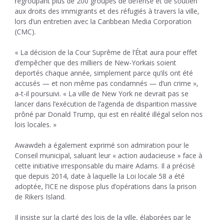
regroupant plus de 200 groupes de défense et de soutien
aux droits des immigrants et des réfugiés à travers la ville,
lors d’un entretien avec la Caribbean Media Corporation
(CMC).
« La décision de la Cour Suprême de l’État aura pour effet
d’empêcher que des milliers de New-Yorkais soient
deportés chaque année, simplement parce qu’ils ont été
accusés — et non même pas condamnés — d’un crime »,
a-t-il poursuivi. « La ville de New York ne devrait pas se
lancer dans l’exécution de l’agenda de disparition massive
prôné par Donald Trump, qui est en réalité illégal selon nos
lois locales. »
Awawdeh a également exprimé son admiration pour le
Conseil municipal, saluant leur « action audacieuse » face à
cette initiative irresponsable du maire Adams. Il a précisé
que depuis 2014, date à laquelle la Loi locale 58 a été
adoptée, l’ICE ne dispose plus d’opérations dans la prison
de Rikers Island.
Il insiste sur la clarté des lois de la ville, élaborées par le