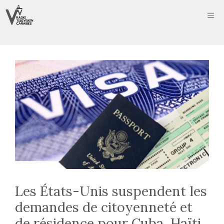
Aller
ME
au
contenu
Les États-Unis suspendent les
demandes de citoyenneté et
de résidence pour Cuba, Haïti,