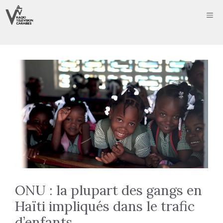
Aller
ME
au
contenu
ONU : la plupart des gangs en
Haïti impliqués dans le trafic
d’enfants