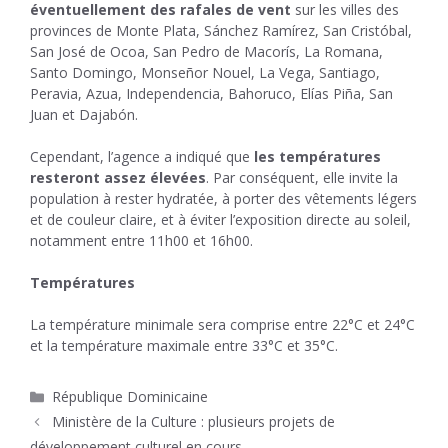
éventuellement des rafales de vent
sur les villes des
provinces de Monte Plata, Sánchez Ramírez, San Cristóbal,
San José de Ocoa, San Pedro de Macorís, La Romana,
Santo Domingo, Monseñor Nouel, La Vega, Santiago,
Peravia, Azua, Independencia, Bahoruco, Elías Piña, San
Juan et Dajabón.
Cependant, l’agence a indiqué que
les températures
resteront assez élevées
. Par conséquent, elle invite la
population à rester hydratée, à porter des vêtements légers
et de couleur claire, et à éviter l’exposition directe au soleil,
notamment entre 11h00 et 16h00.
Températures
La température minimale sera comprise entre 22°C et 24°C
et la température maximale entre 33°C et 35°C.
Catégories
République Dominicaine
Ministère de la Culture : plusieurs projets de
développement culturel en cours