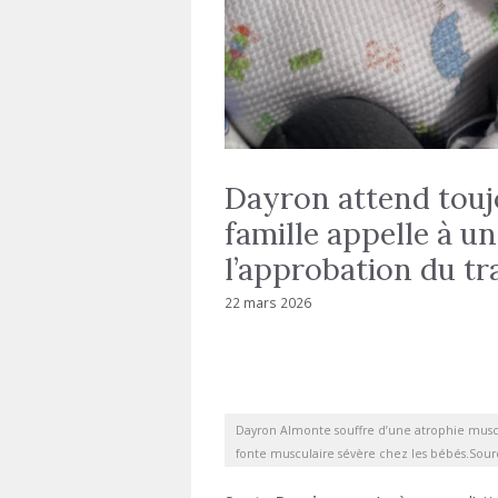
Dayron attend touj
famille appelle à u
l’approbation du t
22 mars 2026
Dayron Almonte souffre d’une atrophie muscu
fonte musculaire sévère chez les bébés.Sou