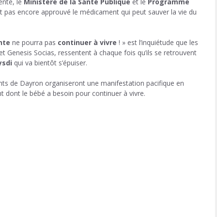
ente, le
Ministère de la Santé Publique
et le
Programme
t pas encore approuvé le médicament qui peut sauver la vie du
nte
ne pourra pas
continuer à vivre
! » est l’inquiétude que les
t Genesis Socias, ressentent à chaque fois qu’ils se retrouvent
ysdi
qui va bientôt s’épuiser.
rents de Dayron organiseront une manifestation pacifique en
 dont le bébé a besoin pour continuer à vivre.