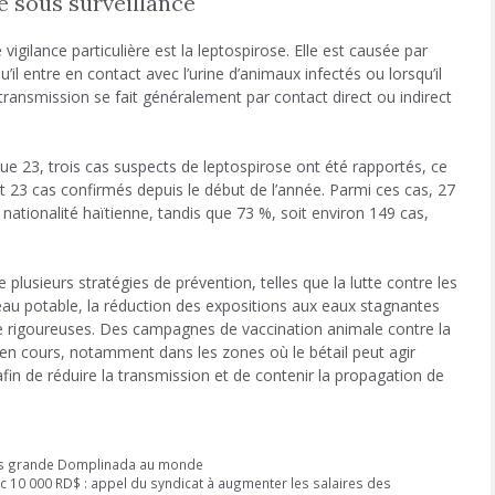
e sous surveillance
vigilance particulière est la leptospirose. Elle est causée par
’il entre en contact avec l’urine d’animaux infectés ou lorsqu’il
transmission se fait généralement par contact direct ou indirect
e 23, trois cas suspects de leptospirose ont été rapportés, ce
et 23 cas confirmés depuis le début de l’année. Parmi ces cas, 27
nationalité haïtienne, tandis que 73 %, soit environ 149 cas,
plusieurs stratégies de prévention, telles que la lutte contre les
l’eau potable, la réduction des expositions aux eaux stagnantes
ne rigoureuses. Des campagnes de vaccination animale contre la
en cours, notamment dans les zones où le bétail peut agir
fin de réduire la transmission et de contenir la propagation de
lus grande Domplinada au monde
c 10 000 RD$ : appel du syndicat à augmenter les salaires des