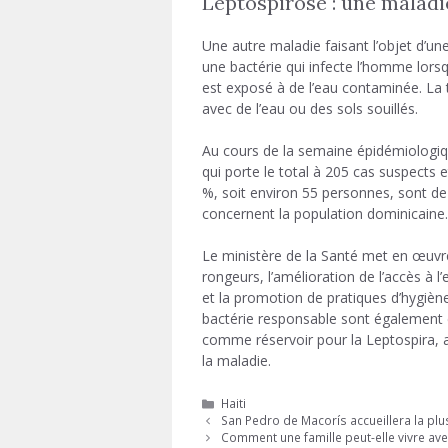
Leptospirose : une maladi
Une autre maladie faisant l’objet d’une 
une bactérie qui infecte l’homme lorsqu
est exposé à de l’eau contaminée. La 
avec de l’eau ou des sols souillés.
Au cours de la semaine épidémiologiqu
qui porte le total à 205 cas suspects 
%, soit environ 55 personnes, sont de 
concernent la population dominicaine.
Le ministère de la Santé met en œuvre 
rongeurs, l’amélioration de l’accès à 
et la promotion de pratiques d’hygiè
bactérie responsable sont également 
comme réservoir pour la Leptospira, a
la maladie.
Catégories
Haiti
San Pedro de Macorís accueillera la p
Comment une famille peut-elle vivre ave