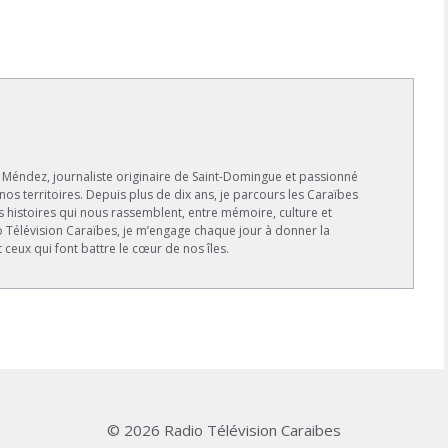
s Méndez, journaliste originaire de Saint-Domingue et passionné
 nos territoires. Depuis plus de dix ans, je parcours les Caraïbes
s histoires qui nous rassemblent, entre mémoire, culture et
io Télévision Caraïbes, je m’engage chaque jour à donner la
t ceux qui font battre le cœur de nos îles.
© 2026 Radio Télévision Caraibes