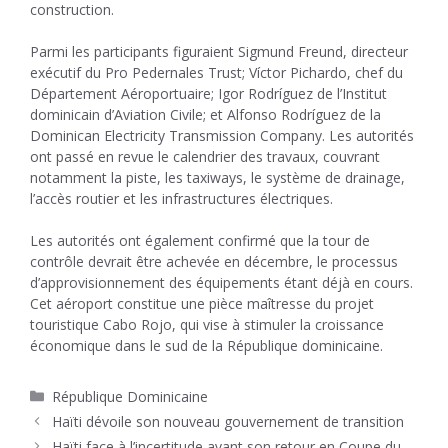
construction.
Parmi les participants figuraient Sigmund Freund, directeur
exécutif du Pro Pedernales Trust; Víctor Pichardo, chef du
Département Aéroportuaire; Igor Rodríguez de l’Institut
dominicain d’Aviation Civile; et Alfonso Rodríguez de la
Dominican Electricity Transmission Company. Les autorités
ont passé en revue le calendrier des travaux, couvrant
notamment la piste, les taxiways, le système de drainage,
l’accès routier et les infrastructures électriques.
Les autorités ont également confirmé que la tour de
contrôle devrait être achevée en décembre, le processus
d’approvisionnement des équipements étant déjà en cours.
Cet aéroport constitue une pièce maîtresse du projet
touristique Cabo Rojo, qui vise à stimuler la croissance
économique dans le sud de la République dominicaine.
Catégories
République Dominicaine
Haïti dévoile son nouveau gouvernement de transition
Haïti face à l’incertitude avant son retour en Coupe du