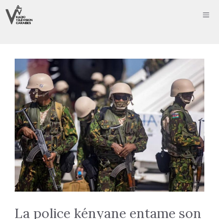
Aller
ME
au
contenu
La police kényane entame son