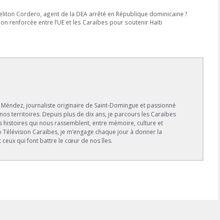
eliton Cordero, agent de la DEA arrêté en République dominicaine ?
 renforcée entre l’UE et les Caraïbes pour soutenir Haïti
s Méndez, journaliste originaire de Saint-Domingue et passionné
 nos territoires. Depuis plus de dix ans, je parcours les Caraïbes
s histoires qui nous rassemblent, entre mémoire, culture et
io Télévision Caraïbes, je m’engage chaque jour à donner la
t ceux qui font battre le cœur de nos îles.