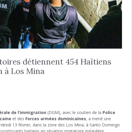
toires détiennent 454 Haïtiens
n à Los Mina
érale de l’immigration
(DGM), avec le soutien de la
Police
icaine
et des
Forces armées dominicaines
, a mené une
endredi 13 février, dans la zone des Los Mina, à Santo Domingo
ssortissants haïtiens en situation migratoire irrégulière.