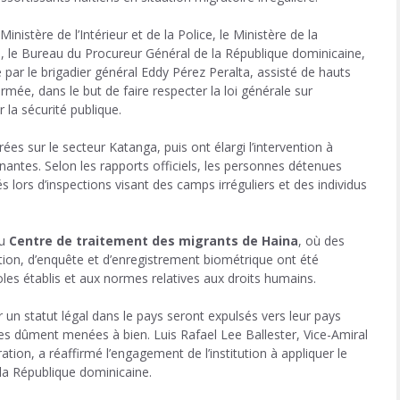
Ministère de l’Intérieur et de la Police
, le
Ministère de la
e
, le
Bureau du Procureur Général de la République dominicaine
,
ée par le brigadier général
Eddy Pérez Peralta
, assisté de hauts
armée, dans le but de faire respecter la
loi générale sur
 la sécurité publique.
ées sur le secteur Katanga, puis ont élargi l’intervention à
nantes. Selon les rapports officiels, les personnes détenues
ors d’inspections visant des camps irréguliers et des individus
au
Centre de traitement des migrants de Haina
, où des
cation, d’enquête et d’enregistrement biométrique ont été
 établis et aux normes relatives aux droits humains.
un statut légal dans le pays seront expulsés vers leur pays
ales dûment menées à bien.
Luis Rafael Lee Ballester
, Vice-Amiral
tion, a réaffirmé l’engagement de l’institution à appliquer le
 la République dominicaine.